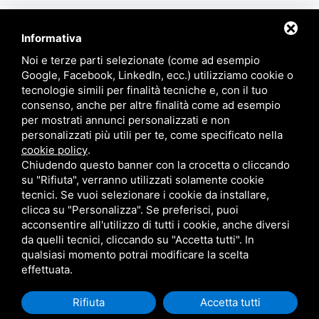
ALTRI
PRODOTTI SIMILI
Informativa
Noi e terze parti selezionate (come ad esempio
Google, Facebook, LinkedIn, ecc.) utilizziamo cookie o
tecnologie simili per finalità tecniche e, con il tuo
consenso, anche per altre finalità come ad esempio
“ Hai bisogno di risposte? Consulta
per mostrati annunci personalizzati e non
la nostra sezione FAQ ”
personalizzati più utili per te, come specificato nella
cookie policy
.
Chiudendo questo banner con la crocetta o cliccando
vai alle Faq
su "Rifiuta", verranno utilizzati solamente cookie
tecnici. Se vuoi selezionare i cookie da installare,
clicca su "Personalizza". Se preferisci, puoi
acconsentire all'utilizzo di tutti i cookie, anche diversi
Marzocchi Macchine srl
Corso Italia, 506 - 44047 Terre del reno (FE) -
da quelli tecnici, cliccando su "Accetta tutti". In
+39 320 3884726 - info@marzocchimacchine.it - p.iva 01899680381
qualsiasi momento potrai modificare la scelta
effettuata.
Rifiuta
Accetta tutti
Privacy
|
sitemap