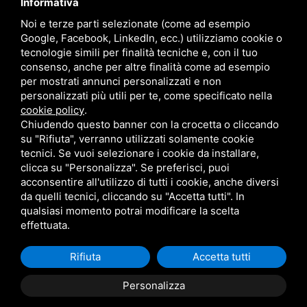
Informativa
Noi e terze parti selezionate (come ad esempio
Google, Facebook, LinkedIn, ecc.) utilizziamo cookie o
ALTRI
PRODOTTI SIMILI
tecnologie simili per finalità tecniche e, con il tuo
consenso, anche per altre finalità come ad esempio
per mostrati annunci personalizzati e non
personalizzati più utili per te, come specificato nella
cookie policy
.
“ Hai bisogno di risposte? Consulta
Chiudendo questo banner con la crocetta o cliccando
la nostra sezione FAQ ”
su "Rifiuta", verranno utilizzati solamente cookie
tecnici. Se vuoi selezionare i cookie da installare,
clicca su "Personalizza". Se preferisci, puoi
vai alle Faq
acconsentire all'utilizzo di tutti i cookie, anche diversi
da quelli tecnici, cliccando su "Accetta tutti". In
qualsiasi momento potrai modificare la scelta
effettuata.
Marzocchi Macchine srl
Corso Italia, 506 - 44047 Terre del reno (FE) -
+39 320 3884726 - info@marzocchimacchine.it - p.iva 01899680381
Rifiuta
Accetta tutti
Personalizza