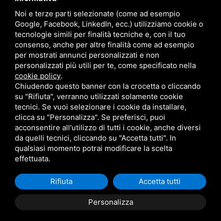
Noi e terze parti selezionate (come ad esempio
Google, Facebook, LinkedIn, ecc.) utilizziamo cookie o
ALTRI
PRODOTTI SIMILI
tecnologie simili per finalità tecniche e, con il tuo
consenso, anche per altre finalità come ad esempio
per mostrati annunci personalizzati e non
personalizzati più utili per te, come specificato nella
cookie policy
.
“ Hai bisogno di risposte? Consulta
Chiudendo questo banner con la crocetta o cliccando
la nostra sezione FAQ ”
su "Rifiuta", verranno utilizzati solamente cookie
tecnici. Se vuoi selezionare i cookie da installare,
clicca su "Personalizza". Se preferisci, puoi
vai alle Faq
acconsentire all'utilizzo di tutti i cookie, anche diversi
da quelli tecnici, cliccando su "Accetta tutti". In
qualsiasi momento potrai modificare la scelta
effettuata.
Marzocchi Macchine srl
Corso Italia, 506 - 44047 Terre del reno (FE) -
+39 320 3884726 - info@marzocchimacchine.it - p.iva 01899680381
Rifiuta
Accetta tutti
Personalizza
Privacy
|
sitemap